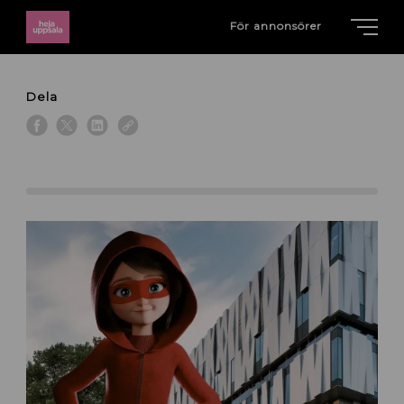
För annonsörer
Dela