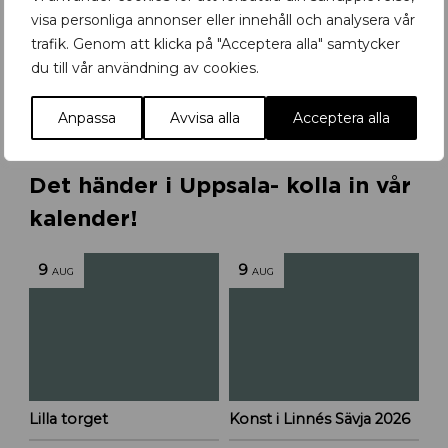
visa personliga annonser eller innehåll och analysera vår
trafik. Genom att klicka på "Acceptera alla" samtycker
R
Retromöbler till city
du till vår användning av cookies.
e
t
r
Anpassa
Avvisa alla
Acceptera alla
o
m
ö
Det händer i Uppsala- kolla in vår
b
kalender!
l
e
r
9
9
AUG
AUG
f
l
y
t
t
a
r
Lilla torget
Konst i Linnés Sävja 2026
t
i