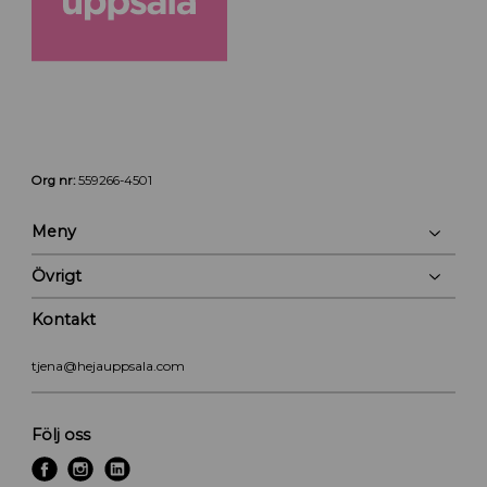
Org nr:
559266-4501
Meny
Övrigt
Kontakt
tjena@hejauppsala.com
Följ oss
f
i
l