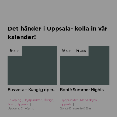
t
r
o
m
ö
Det händer i Uppsala- kolla in vår
b
kalender!
l
e
r
9
9
-
14
AUG
AUG
AUG
f
l
y
t
t
a
r
Bussresa – Kunglig operakväll vid Ulriksdal 2026
Bonté Summer Nights
t
i
Enköping
,
Höjdpunkter
,
Övrigt
,
Höjdpunkter
,
Mat & dryck
,
l
Scen
,
Uppsala
Uppsala
l
Uppsala, Enköping
Bonté Brasserie & Bar
U