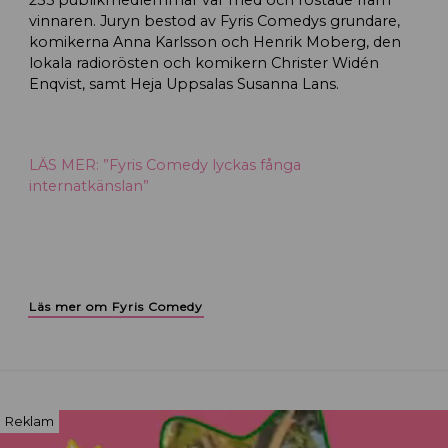
235 publikmedlemmar var med och röstade fram
vinnaren. Juryn bestod av Fyris Comedys grundare,
komikerna Anna Karlsson och Henrik Moberg, den
lokala radiorösten och komikern Christer Widén
Enqvist, samt Heja Uppsalas Susanna Lans.
LÄS MER: ”Fyris Comedy lyckas fånga
internatkänslan”
Läs mer om Fyris Comedy
Reklam