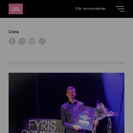
För annonsörer
Dela