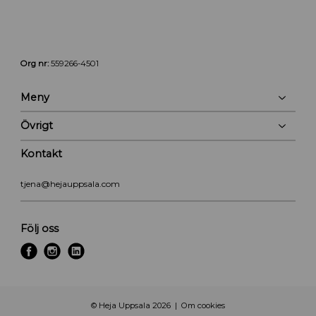
Org nr:
559266-4501
Meny
Övrigt
Kontakt
tjena@hejauppsala.com
Följ oss
f
i
l
a
n
i
c
s
n
e
t
k
© Heja Uppsala 2026
Om cookies
b
a
e