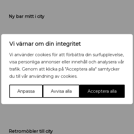
K
Ny bar mitt i city
r
u
t
n
y
Vi värnar om din integritet
b
Vi använder cookies för att förbättra din surfupplevelse,
a
r
visa personliga annonser eller innehåll och analysera vår
i
trafik. Genom att klicka på "Acceptera alla" samtycker
U
du till vår användning av cookies.
p
p
Anpassa
Avvisa alla
Acceptera alla
s
a
l
a
R
Retromöbler till city
e