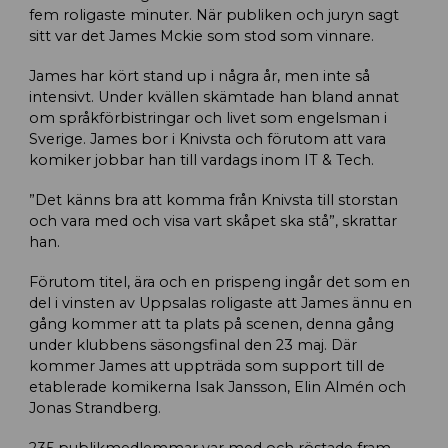
fem roligaste minuter. När publiken och juryn sagt
sitt var det James Mckie som stod som vinnare.
James har kört stand up i några år, men inte så
intensivt. Under kvällen skämtade han bland annat
om språkförbistringar och livet som engelsman i
Sverige. James bor i Knivsta och förutom att vara
komiker jobbar han till vardags inom IT & Tech.
”Det känns bra att komma från Knivsta till storstan
och vara med och visa vart skåpet ska stå”, skrattar
han.
Förutom titel, ära och en prispeng ingår det som en
del i vinsten av Uppsalas roligaste att James ännu en
gång kommer att ta plats på scenen, denna gång
under klubbens säsongsfinal den 23 maj. Där
kommer James att uppträda som support till de
etablerade komikerna Isak Jansson, Elin Almén och
Jonas Strandberg.