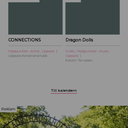
p
s
a
l
a
c
i
CONNECTIONS
Dragon Dolls
t
Höjdpunkter
,
Konst
,
Uppsala
Gratis
,
Höjdpunkter
,
Musik
,
y
Uppsala Konstnärsklubb
Uppsala
Katalin Terrassen
Till kalendern
Reklam