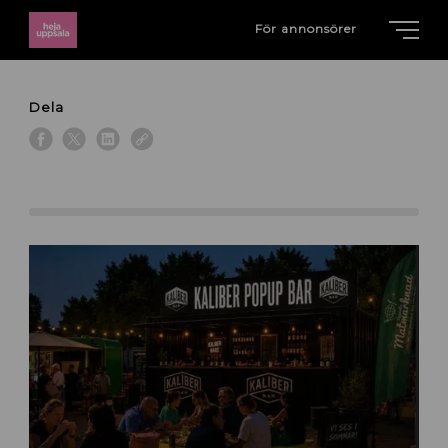
För annonsörer
Dela