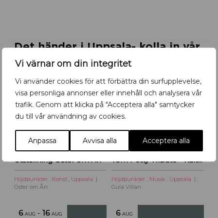
r
o
m
ö
Det händer i Uppsala- kolla in vår
b
kalender!
l
Vi värnar om din integritet
e
Vi använder cookies för att förbättra din surfupplevelse,
r
5
-
19
6
AUG
AUG
AUG
f
visa personliga annonser eller innehåll och analysera vår
l
trafik. Genom att klicka på "Acceptera alla" samtycker
y
du till vår användning av cookies.
t
t
Anpassa
Avvisa alla
Acceptera alla
a
r
Utställning Öster om Ån
Tom Petty Tribute – Kulturoasens sommarscen 2026
t
i
Höjdpunkter
,
Konst
,
Uppsala
Höjdpunkter
,
Musik
,
Uppsala
l
Öster om Ån
Gula Villan
l
U
6
-
16
6
p
AUG
AUG
AUG