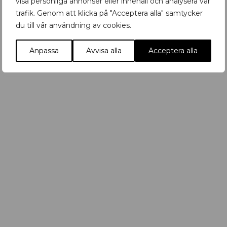
visa personliga annonser eller innehåll och analysera vår
trafik. Genom att klicka på "Acceptera alla" samtycker
du till vår användning av cookies.
K
Ny bar mitt i city
r
Anpassa
Avvisa alla
Acceptera alla
u
t
n
y
b
a
r
i
U
p
p
s
a
l
a