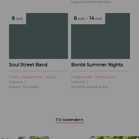
l
Uppsala slottshistoriska
U
p
8
8
-
14
AUG
AUG
AUG
p
s
a
l
a
c
i
Soul Street Band
Bonté Summer Nights
t
y
Gratis
,
Höjdpunkter
,
Musik
,
Höjdpunkter
,
Mat & dryck
,
Uppsala
Uppsala
Katalin Terrassen
Bonté Brasserie & Bar
Till kalendern