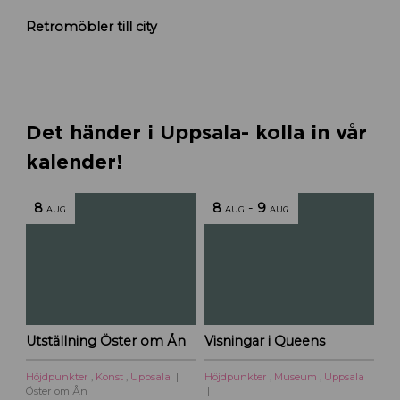
R
Retromöbler till city
e
t
r
o
m
ö
Det händer i Uppsala- kolla in vår
b
kalender!
l
e
r
8
8
-
9
AUG
AUG
AUG
f
l
y
t
t
a
r
Utställning Öster om Ån
Visningar i Queens
t
i
Höjdpunkter
,
Konst
,
Uppsala
Höjdpunkter
,
Museum
,
Uppsala
l
Öster om Ån