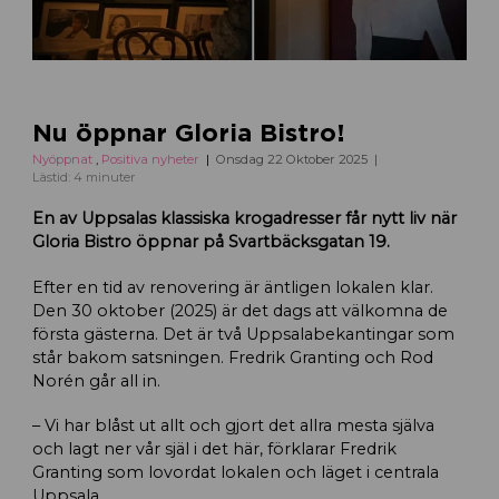
Nu öppnar Gloria Bistro!
Nyöppnat
,
Positiva nyheter
Onsdag 22 Oktober 2025
Lästid: 4 minuter
En av Uppsalas klassiska krogadresser får nytt liv när
Gloria Bistro öppnar på Svartbäcksgatan 19.
Efter en tid av renovering är äntligen lokalen klar.
Den 30 oktober (2025) är det dags att välkomna de
första gästerna. Det är två Uppsalabekantingar som
står bakom satsningen. Fredrik Granting och Rod
Norén går all in.
– Vi har blåst ut allt och gjort det allra mesta själva
och lagt ner vår själ i det här, förklarar Fredrik
Granting som lovordat lokalen och läget i centrala
Uppsala.