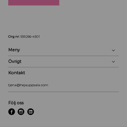
Org nr:
559266-4501
Meny
Övrigt
Kontakt
tjena@hejauppsala.com
Följ oss
f
i
l
a
n
i
c
s
n