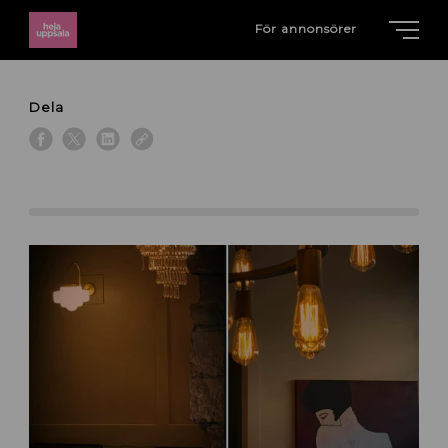
För annonsörer
Dela