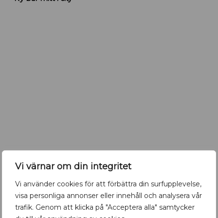
u
t
n
y
b
a
r
i
U
p
p
s
a
l
a
Vi värnar om din integritet
R
Vi använder cookies för att förbättra din surfupplevelse,
Retromöbler till city
e
visa personliga annonser eller innehåll och analysera vår
t
r
trafik. Genom att klicka på "Acceptera alla" samtycker
o