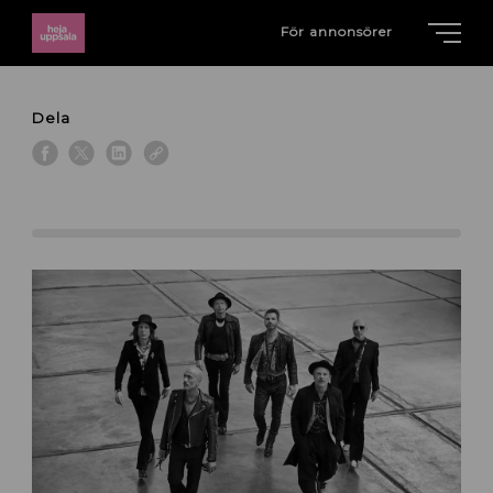
För annonsörer
Dela