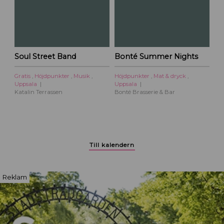
a
l
a
c
i
Soul Street Band
Bonté Summer Nights
t
y
Gratis
,
Höjdpunkter
,
Musik
,
Höjdpunkter
,
Mat & dryck
,
Uppsala
Uppsala
Katalin Terrassen
Bonté Brasserie & Bar
Till kalendern
Reklam