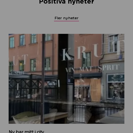
Positiva nyheter
Fler nyheter
K
Ny bar mitt i city
r