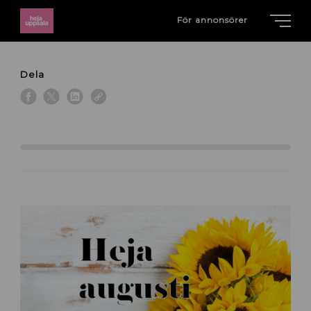
För annonsörer
Dela