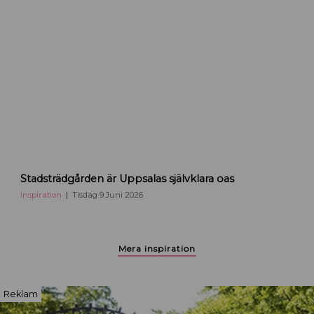
r
i
U
p
p
s
a
l
a
S
Stadsträdgården är Uppsalas självklara oas
t
a
Inspiration
Tisdag 9 Juni 2026
d
s
p
Mera inspiration
a
r
k
Reklam
e
n