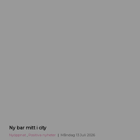
h
e
j
a
u
p
p
s
a
l
a
.
c
o
m
K
Ny bar mitt i city
r
u
Nyöppnat
,
Positiva nyheter
Måndag 13 Juli 2026