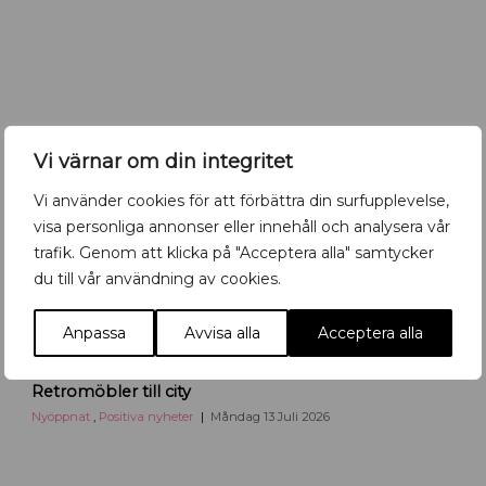
t
n
y
b
a
r
i
Vi värnar om din integritet
U
p
Vi använder cookies för att förbättra din surfupplevelse,
p
visa personliga annonser eller innehåll och analysera vår
s
trafik. Genom att klicka på "Acceptera alla" samtycker
a
du till vår användning av cookies.
l
a
Anpassa
Avvisa alla
Acceptera alla
R
Retromöbler till city
e
t
Nyöppnat
,
Positiva nyheter
Måndag 13 Juli 2026
r
o
m