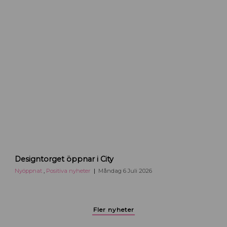
ö
b
l
e
r
f
l
y
t
t
a
r
t
i
D
Designtorget öppnar i City
l
e
l
s
Nyöppnat
,
Positiva nyheter
Måndag 6 Juli 2026
U
i
p
g
p
n
Fler nyheter
s
t
a
o