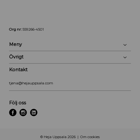
Org nr:
559266-4501
Meny
Övrigt
Kontakt
tjena@hejauppsala.com
Följ oss
f
i
l
a
n
i
c
s
n
e
t
k
© Heja Uppsala 2026
Om cookies