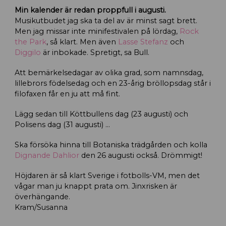
Min kalender är redan proppfull i augusti.
Musikutbudet jag ska ta del av är minst sagt brett.
Men jag missar inte minifestivalen på lördag,
Rock
the Park
, så klart. Men även
Lasse Stefanz
och
Diggilo
är inbokade. Spretigt, sa Bull.
Att bemärkelsedagar av olika grad, som namnsdag,
lillebrors födelsedag och en 23-årig bröllopsdag står i
filofaxen får en ju att må fint.
Lägg sedan till Köttbullens dag (23 augusti) och
Polisens dag (31 augusti) …
Ska försöka hinna till Botaniska trädgården och kolla
Dignande Dahlior
den 26 augusti också. Drömmigt!
Höjdaren är så klart Sverige i fotbolls-VM, men det
vågar man ju knappt prata om. Jinxrisken är
överhängande.
Kram/Susanna