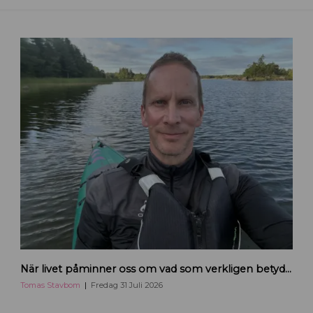
H
När livet påminner oss om vad som verkligen betyder något
a
n
Tomas Stavbom
Fredag 31 Juli 2026
d