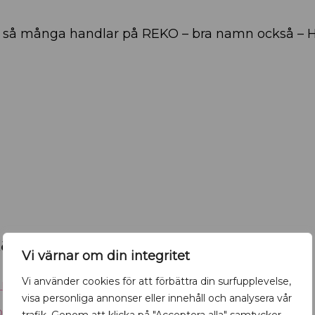
så många handlar på REKO – bra namn också – H
an inspirera
Vi värnar om din integritet
Vi använder cookies för att förbättra din surfupplevelse,
mla saker nytt liv
visa personliga annonser eller innehåll och analysera vår
on i vår stad Uppsala