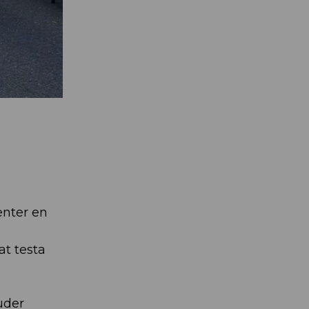
nter en
at testa
juder