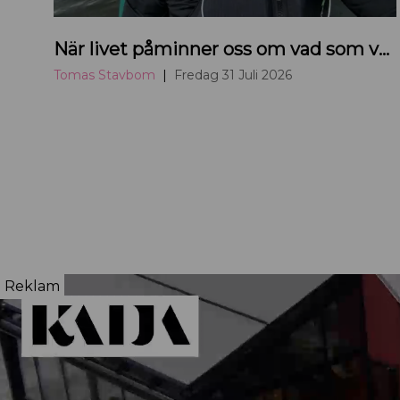
H
När livet påminner oss om vad som verkligen betyder något
a
n
Tomas Stavbom
Fredag 31 Juli 2026
d
e
l
s
k
a
m
m
Reklam
a
r
e
n
s