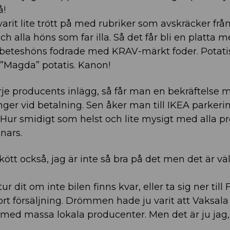
å!
arit lite trött på med rubriker som avskräcker fr
 alla höns som far illa. Så det får bli en platta 
nbeteshöns fodrade med KRAV-märkt foder. Potatis
 ”Magda” potatis. Kanon!
je producents inlägg, så får man en bekräftelse 
 vid betalning. Sen åker man till IKEA parkeri
 Hur smidigt som helst och lite mysigt med alla p
nars.
kött också, jag är inte så bra på det men det är väl
r dit om inte bilen finns kvar, eller ta sig ner till 
rt försäljning. Drömmen hade ju varit att Vaksala
 med massa lokala producenter. Men det är ju jag,