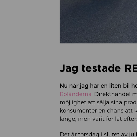
Jag testade R
Nu när jag har en liten bi
Boländerna.
Direkthandel m
möjlighet att sälja sina pro
konsumenter en chans att kö
länge, men varit för lat eft
Det är torsdag i slutet av ju