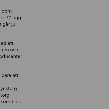
ån dom
med 30 ägg
 går ju
med ett
ngen och
roducenter
 bara att
Fyristorg
 torg
 som bor i