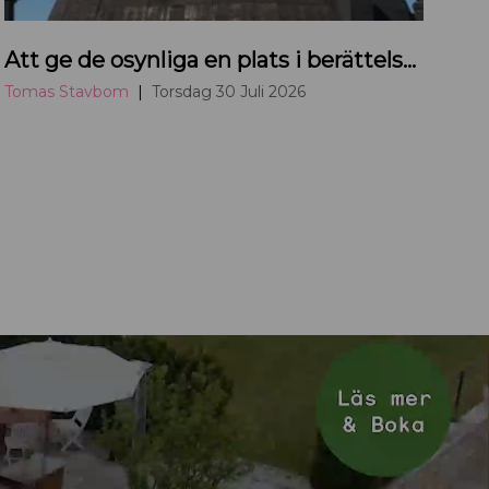
T
Att ge de osynliga en plats i berättelsen om Uppsala
o
m
Tomas Stavbom
Torsdag 30 Juli 2026
a
s
S
t
a
v
b
o
m
b
l
o
g