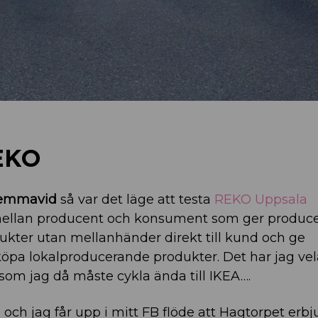
EKO
l hemmavid
så var det läge att testa
REKO Uppsala
ellan producent och konsument som ger produce
dukter utan mellanhänder direkt till kund och ge
pa lokalproducerande produkter. Det har jag vel
ersom jag då måste cykla ända till IKEA….
li och jag får upp i mitt FB flöde att Hagtorpet erb