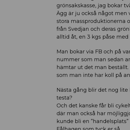
grönsakskasse, jag bokar tv
Ägg är ju också något men v
stora massproduktionerna och
från Svedjan och deras grö
alltid åt, en 3 kgs påse med
Man bokar via FB och på var
nummer som man sedan anger
hämtar ut det man beställt.
som man inte har koll på an
Nästa gång blir det nog lite 
testa?
Och det kanske får bli cykeltu
där man också har möjliggjo
kunde bli en ”handelsplats”
Fålhagen som tyck er så.