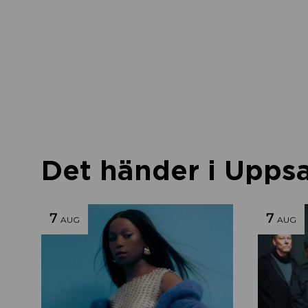
Det händer i Uppsal
7
7
AUG
AUG