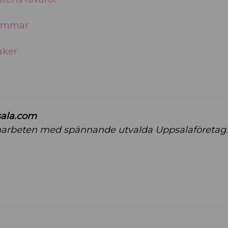
 sommar
aker
sala.com
amarbeten med spännande utvalda Uppsalaföretag.