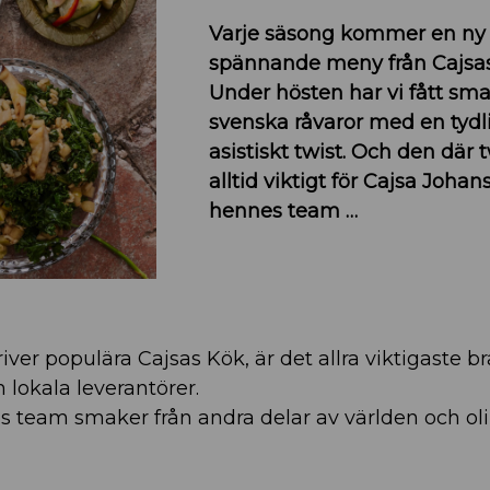
Varje säsong kommer en ny
spännande meny från Cajsas
Under hösten har vi fått sm
svenska råvaror med en tydl
asistiskt twist. Och den där 
alltid viktigt för Cajsa Joha
hennes team …
ver populära Cajsas Kök, är det allra viktigaste br
 lokala leverantörer.
es team smaker från andra delar av världen och ol