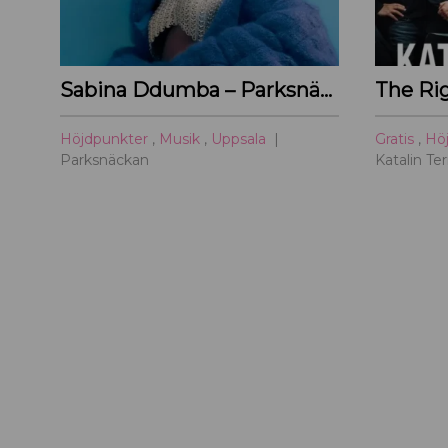
Sabina Ddumba – Parksnäckan – 2026
The Ri
Höjdpunkter
,
Musik
,
Uppsala
Gratis
,
Hö
Parksnäckan
Katalin Te