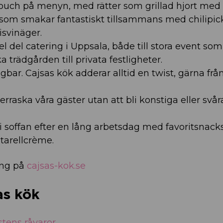
sk touch på menyn, med rätter som grillad hjort me
s som smakar fantastiskt tillsammans med chilipic
svinäger.
 del catering i Uppsala, både till stora event som
trädgården till privata festligheter.
bar. Cajsas kök adderar alltid en twist, gärna frå
erraska våra gäster utan att bli konstiga eller svåra
 i soffan efter en lång arbetsdag med favoritsnack
tarellcrème.
ing på
cajsas-kok.se
as kök
tens råvaror