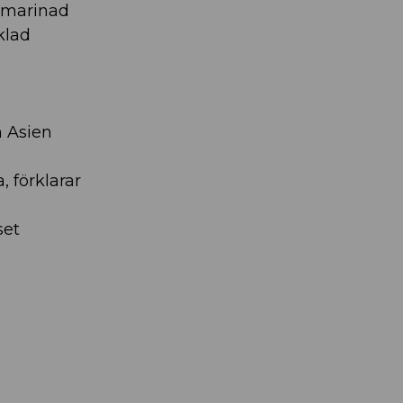
d marinad
klad
n Asien
, förklarar
set