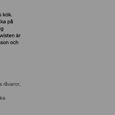
 kök.
aka på
ig
twisten är
nsson och
a råvaror,
ika