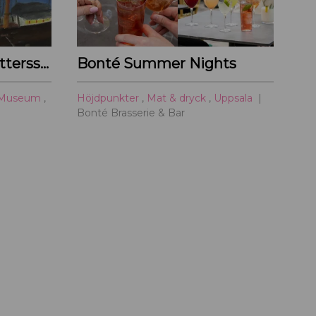
a
r
t
Primus Mortimer Pettersson
Bonté Summer Nights
i
l
Museum
,
Höjdpunkter
,
Mat & dryck
,
Uppsala
l
Bonté Brasserie & Bar
U
p
p
s
a
l
a
c
i
t
y