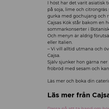
I höst har det varit asiati
på soja, lime och citrongrä
gurka med gochujang och ri
Cajsas Kök står bakom en hel
sommarkonserter i Botaniska 
Och menyn är aldrig förutsäg
eller Italien.
– Vi vill alltid utmana och öv
Cajsa.
Själv sjunker hon gärna ner
fröbröd med sesam och kan
Läs mer och boka din cater
Läs mer från Cajs
Passa på att ta hand om hös