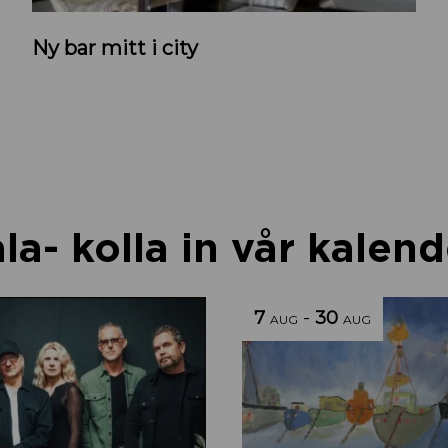
K
Ny bar mitt i city
r
u
t
n
y
b
a
a- kolla in vår kalend
r
i
U
7
-
30
p
AUG
AUG
p
s
a
l