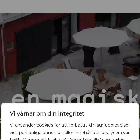
Vi värnar om din integritet
Vi använder cookies för att förbättra din surfupplevelse,
visa personliga annonser eller innehåll och analysera vår