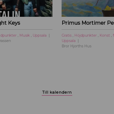
a
ght Keys
jdpunkter
,
Musik
,
Uppsala
Gratis
,
Höjdpunkter
,
Konst
,
rrassen
Uppsala
Bror Hjorths Hus
Till kalendern