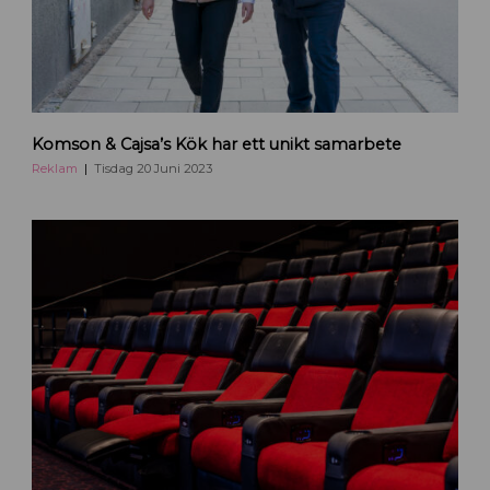
C
Komson & Cajsa’s Kök har ett unikt samarbete
a
j
Reklam
Tisdag 20 Juni 2023
s
a
s
K
ö
k
o
c
h
K
o
m
s