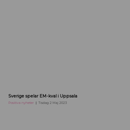
E
Sverige spelar EM-kval i Uppsala
M
-
Positiva nyheter
Tisdag 2 Maj 2023
k
v
a
l