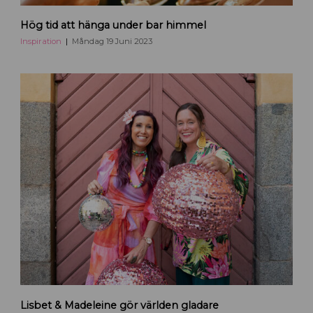
U
Hög tid att hänga under bar himmel
t
e
Inspiration
Måndag 19 Juni 2023
s
e
r
v
e
r
i
n
g
a
r
i
U
p
p
s
a
w
Lisbet & Madeleine gör världen gladare
l
w