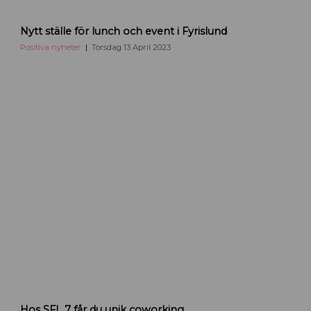
W
Nytt ställe för lunch och event i Fyrislund
h
i
Positiva nyheter
Torsdag 13 April 2023
t
e
e
v
e
n
t
U
p
p
s
a
l
a
Hos SFL 7 får du unik coworking