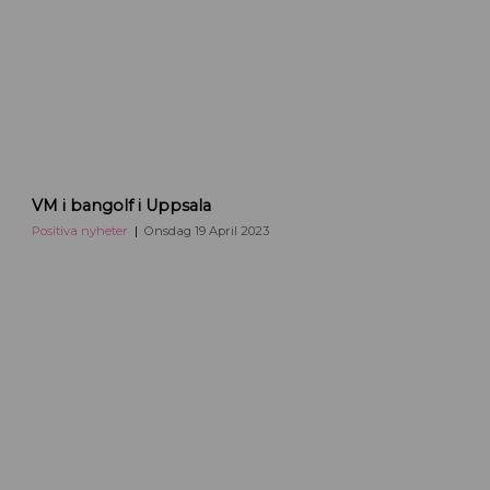
V
VM i bangolf i Uppsala
M
i
Positiva nyheter
Onsdag 19 April 2023
b
a
n
g
o
l
f
U
p
p
s