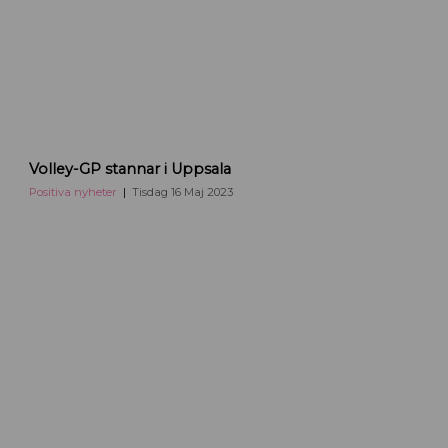
a
g
i
n
e
f
i
n
v
Volley-GP stannar i Uppsala
a
o
l
l
Positiva nyheter
Tisdag 16 Maj 2023
e
l
n
e
y
b
o
l
l