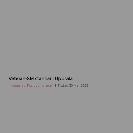
p
p
s
a
l
a
V
Veteran-SM stannar i Uppsala
e
t
Nyöppnat
,
Positiva nyheter
Tisdag 30 Maj 2023
e
r
a
n
-
v
m