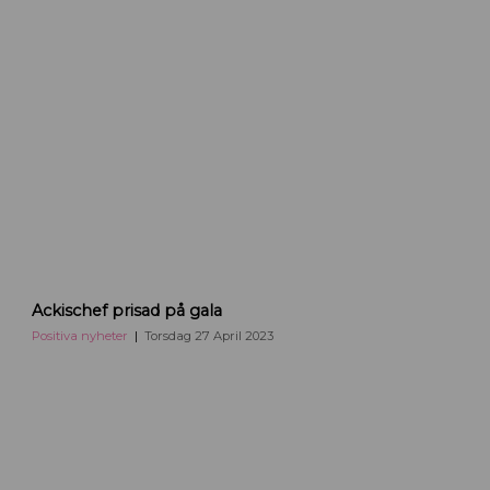
i
U
p
p
s
a
l
a
Ackischef prisad på gala
Positiva nyheter
Torsdag 27 April 2023