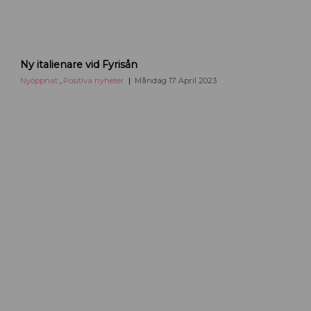
s
a
l
a
S
Ny italienare vid Fyrisån
o
r
Nyöppnat
,
Positiva nyheter
Måndag 17 April 2023
e
l
l
i
n
a
U
p
p
s
a
l
a