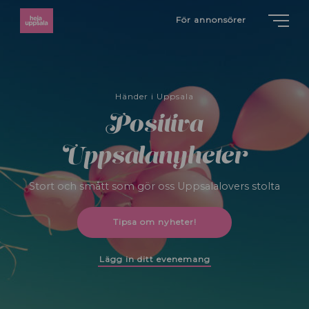
För annonsörer
Händer i Uppsala
Positiva
Uppsalanyheter
Stort och smått som gör oss Uppsalalovers stolta
Tipsa om nyheter!
Lägg in ditt evenemang