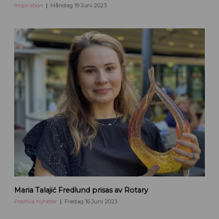
a
w
Inspiration
Måndag 19 Juni 2023
b
i
l
d
2
k
o
p
i
e
r
a
r
Maria Talajić Fredlund prisas av Rotary
o
t
Positiva nyheter
Fredag 16 Juni 2023
a