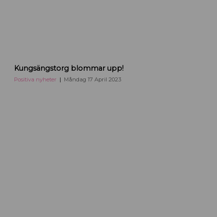
a
l
a
K
Kungsängstorg blommar upp!
u
n
Positiva nyheter
Måndag 17 April 2023
g
s
ä
n
g
s
t
o
r
g
U
p
p