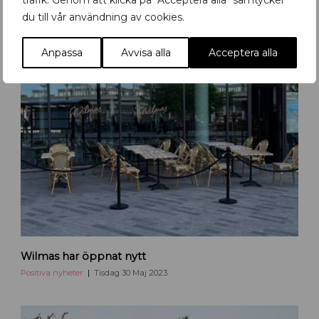
trafik. Genom att klicka på "Acceptera alla" samtycker
b
du till vår användning av cookies.
a
r
Anpassa
Avvisa alla
Acceptera alla
W
Wilmas har öppnat nytt
i
l
Positiva nyheter
Tisdag 30 Maj 2023
m
a
s