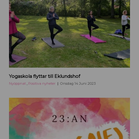
y
Yogaskola flyttar till Eklundshof
o
g
Nyöppnat
,
Positiva nyheter
Onsdag 14 Juni 2023
a
s
k
o
l
a