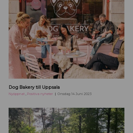
U
p
p
s
a
l
a
Dog Bakery till Uppsala
Nyöppnat
,
Positiva nyheter
Onsdag 14 Juni 2023